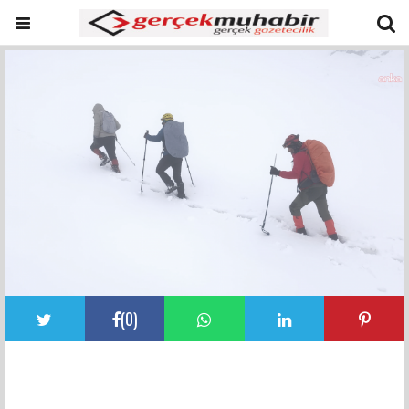
(
0
)