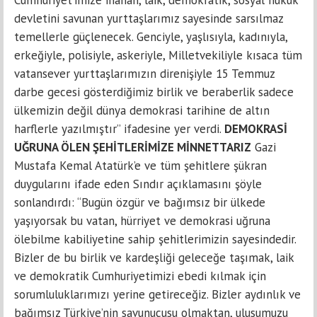
Cumhuriyet’imize inanan, laik, demokratik, sosyal hukuk
devletini savunan yurttaşlarımız sayesinde sarsılmaz
temellerle güçlenecek. Genciyle, yaşlısıyla, kadınıyla,
erkeğiyle, polisiyle, askeriyle, Milletvekiliyle kısaca tüm
vatansever yurttaşlarımızın direnişiyle 15 Temmuz
darbe gecesi gösterdiğimiz birlik ve beraberlik sadece
ülkemizin değil dünya demokrasi tarihine de altın
harflerle yazılmıştır” ifadesine yer verdi.
DEMOKRASİ
UĞRUNA ÖLEN ŞEHİTLERİMİZE MİNNETTARIZ
Gazi
Mustafa Kemal Atatürk’e ve tüm şehitlere şükran
duygularını ifade eden Sındır açıklamasını şöyle
sonlandırdı: “Bugün özgür ve bağımsız bir ülkede
yaşıyorsak bu vatan, hürriyet ve demokrasi uğruna
ölebilme kabiliyetine sahip şehitlerimizin sayesindedir.
Bizler de bu birlik ve kardeşliği geleceğe taşımak, laik
ve demokratik Cumhuriyetimizi ebedi kılmak için
sorumluluklarımızı yerine getireceğiz. Bizler aydınlık ve
bağımsız Türkiye’nin savunucusu olmaktan, ulusumuzu