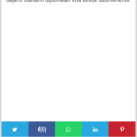
başarılı olanların diplomaları kısa sürede düzenlenecek.
(
0
)