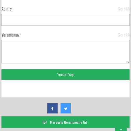
Adınız:
Gerekli
Yorumunuz:
Gerekli
FACEBOOK YORUMLARI
Masaüstü Görünümüne Git