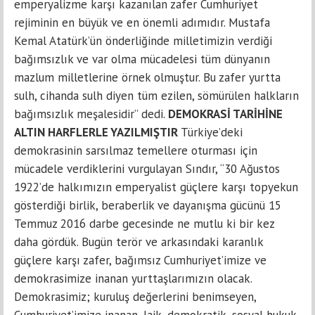
emperyalizme karşı kazanılan zafer Cumhuriyet
rejiminin en büyük ve en önemli adımıdır. Mustafa
Kemal Atatürk’ün önderliğinde milletimizin verdiği
bağımsızlık ve var olma mücadelesi tüm dünyanın
mazlum milletlerine örnek olmuştur. Bu zafer yurtta
sulh, cihanda sulh diyen tüm ezilen, sömürülen halkların
bağımsızlık meşalesidir” dedi.
DEMOKRASİ TARİHİNE
ALTIN HARFLERLE YAZILMIŞTIR
Türkiye’deki
demokrasinin sarsılmaz temellere oturması için
mücadele verdiklerini vurgulayan Sındır, “30 Ağustos
1922’de halkımızın emperyalist güçlere karşı topyekun
gösterdiği birlik, beraberlik ve dayanışma gücünü 15
Temmuz 2016 darbe gecesinde ne mutlu ki bir kez
daha gördük. Bugün terör ve arkasındaki karanlık
güçlere karşı zafer, bağımsız Cumhuriyet’imize ve
demokrasimize inanan yurttaşlarımızın olacak.
Demokrasimiz; kuruluş değerlerini benimseyen,