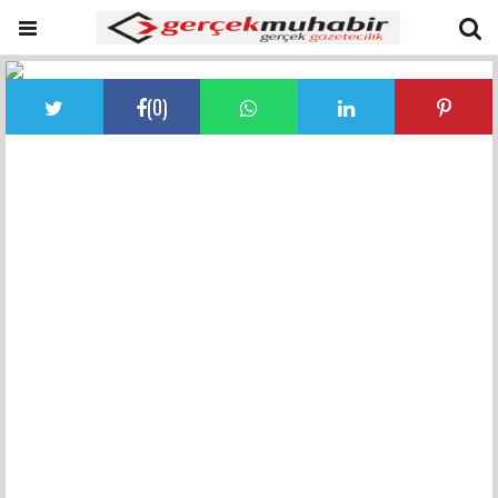
(
0
)