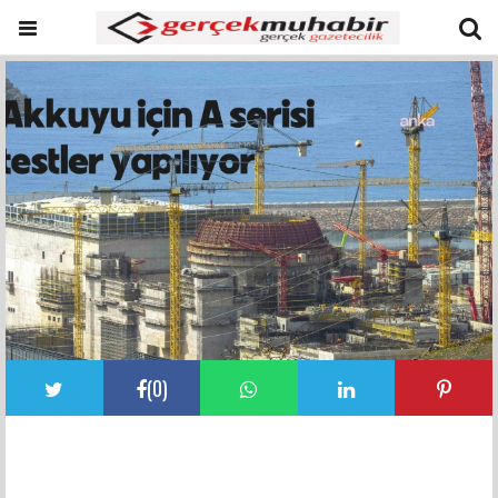
(
0
)