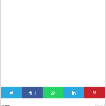
(
0
)
Adınız:
Gerekli