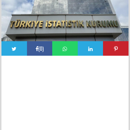
(
0
)