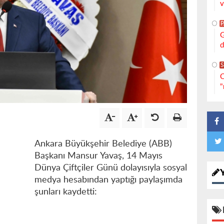
v
G
d
S
C
"
Ankara Büyükşehir Belediye (ABB)
Başkanı Mansur Yavaş, 14 Mayıs
Dünya Çiftçiler Günü dolayısıyla sosyal
medya hesabından yaptığı paylaşımda
şunları kaydetti: