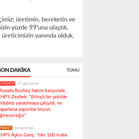
imiz; üretimin, bereketin ve
izin yüzde 99’una ulaştık.
 üreticimizin yanında olduk,
SON DAKIKA
TÜMÜ
GÜNDEM
17 gün önce
ustafa Bozbey hakim karşısında...
HP'li Zeybek: "Bilinçli bir şekilde
ldubitti yaratılmaya çalışıldı, ne
aparlarsa yapsınlar boyun
ğmeyeceğiz"
İYASET
bir ay önce
HP’li Aşkın Genç: “Her 100 liralık