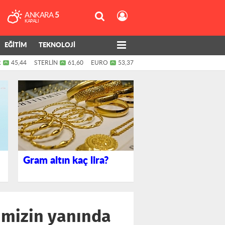
ANKARA
5
KAPALI
EĞİTİM
TEKNOLOJİ
R
45,44
STERLİN
61,60
EURO
53,37
Gram altın kaç lira?
cimizin yanında