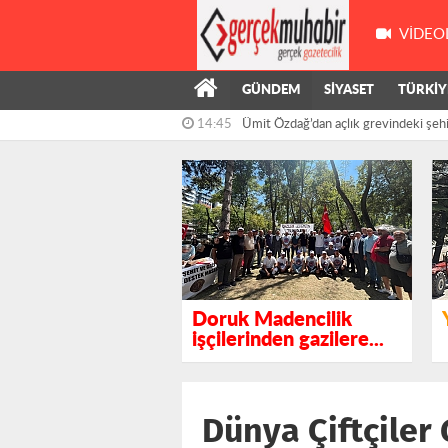
VIDEO
14:45
Ümit Özdağ’dan açlık grevindeki şehit 
GÜNDEM
SİYASET
TÜRKİY
14:14
Kanko: "Tasarruf Vatandaşa, İsraf 
Doruk Madencilik
işçilerinden gazilere...
Dünya Çiftçiler