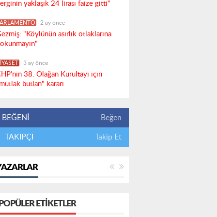
erginin yaklaşık 24 lirası faize gitti”
PARLAMENTO
2 ay önce
ezmiş: "Köylünün asırlık otlaklarına
okunmayın"
İYASET
3 ay önce
HP’nin 38. Olağan Kurultayı için
mutlak butlan" kararı
BEĞENİ
Beğen
TAKİPÇİ
Takip Et
YAZARLAR
POPÜLER ETIKETLER