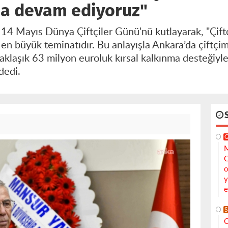
da devam ediyoruz"
4 Mayıs Dünya Çiftçiler Günü'nü kutlayarak, "Çiftç
en büyük teminatıdır. Bu anlayışla Ankara’da çiftçim
klaşık 63 milyon euroluk kırsal kalkınma desteğiyle
dedi.
M
C
o
y
e
S
C