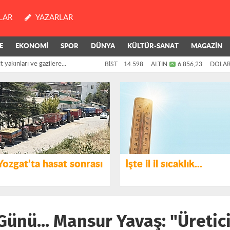
LAR
YAZARLAR
yakınları ve gazilere...
E
EKONOMİ
SPOR
DÜNYA
KÜLTÜR-SANAT
MAGAZİN
Kamuya Olmaz"
BİST
14.598
ALTIN
6.856,23
DOLA
Yozgat’ta hasat sonrası
İşte il il sıcaklık...
 Günü... Mansur Yavaş: "Üreti