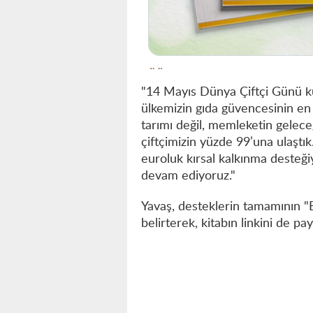
"14 Mayıs Dünya Çiftçi Günü kut
ülkemizin gıda güvencesinin en 
tarımı değil, memleketin gelece
çiftçimizin yüzde 99’una ulaştı
euroluk kırsal kalkınma desteği
devam ediyoruz."
Yavaş, desteklerin tamamının "B
belirterek, kitabın linkini de payl