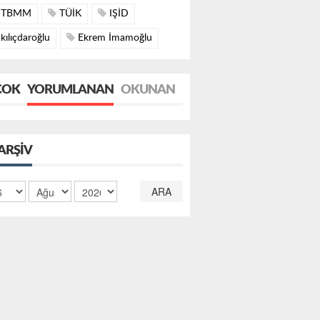
TBMM
TÜİK
IŞİD
kılıçdaroğlu
Ekrem İmamoğlu
ÇOK
YORUMLANAN
OKUNAN
ARŞIV
ARA