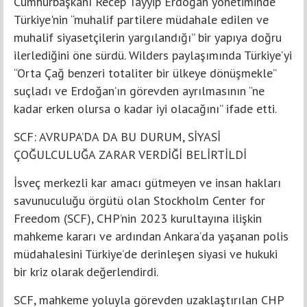
Cumhurbaşkanı Recep Tayyip Erdoğan yönetiminde
Türkiye'nin “muhalif partilere müdahale edilen ve
muhalif siyasetçilerin yargılandığı” bir yapıya doğru
ilerlediğini öne sürdü. Wilders paylaşımında Türkiye’yi
“Orta Çağ benzeri totaliter bir ülkeye dönüşmekle”
suçladı ve Erdoğan’ın görevden ayrılmasının “ne
kadar erken olursa o kadar iyi olacağını” ifade etti.
SCF: AVRUPA’DA DA BU DURUM, SİYASİ
ÇOĞULCULUĞA ZARAR VERDİĞİ BELİRTİLDİ
İsveç merkezli kar amacı gütmeyen ve insan hakları
savunuculuğu örgütü olan Stockholm Center for
Freedom (SCF), CHP’nin 2023 kurultayına ilişkin
mahkeme kararı ve ardından Ankara’da yaşanan polis
müdahalesini Türkiye’de derinleşen siyasi ve hukuki
bir kriz olarak değerlendirdi.
SCF, mahkeme yoluyla görevden uzaklaştırılan CHP