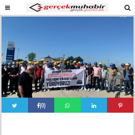
(
0
)