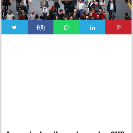
(
0
)