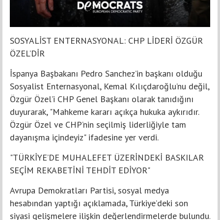
SOSYALİST ENTERNASYONAL: CHP LİDERİ ÖZGÜR
ÖZEL’DİR
İspanya Başbakanı Pedro Sanchez’in başkanı olduğu
Sosyalist Enternasyonal, Kemal Kılıçdaroğlu’nu değil,
Özgür Özel’i CHP Genel Başkanı olarak tanıdığını
duyurarak, "Mahkeme kararı açıkça hukuka aykırıdır.
Özgür Özel ve CHP’nin seçilmiş liderliğiyle tam
dayanışma içindeyiz" ifadesine yer verdi.
"TÜRKİYE’DE MUHALEFET ÜZERİNDEKİ BASKILAR
SEÇİM REKABETİNİ TEHDİT EDİYOR"
Avrupa Demokratları Partisi, sosyal medya
hesabından yaptığı açıklamada, Türkiye’deki son
siyasi gelişmelere ilişkin değerlendirmelerde bulundu.