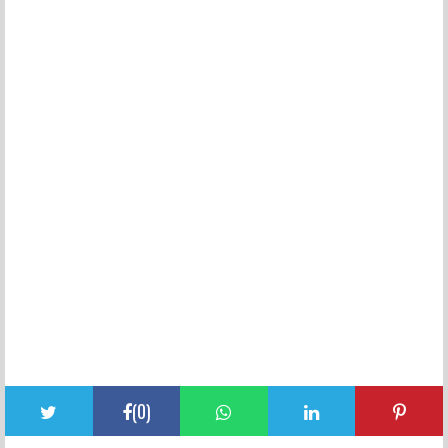
(
0
)