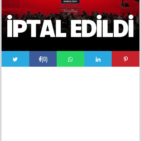
(
0
)