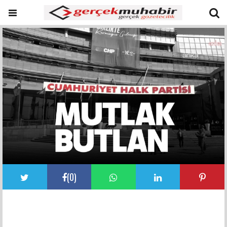
(
0
)