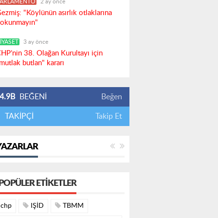
PARLAMENTO
2 ay önce
ezmiş: "Köylünün asırlık otlaklarına
okunmayın"
İYASET
3 ay önce
HP’nin 38. Olağan Kurultayı için
mutlak butlan" kararı
4.9B
BEĞENİ
Beğen
TAKİPÇİ
Takip Et
YAZARLAR
POPÜLER ETIKETLER
chp
IŞİD
TBMM