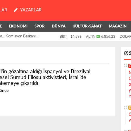
LAR
YAZARLAR
E
EKONOMİ
SPOR
DÜNYA
KÜLTÜR-SANAT
MAGAZİN
or... Komisyon Başkanı
BİST
14.598
ALTIN
6.856,23
DOLA
il'in gözaltına aldığı İspanyol ve Brezilyalı
M
sel Sumud Filosu aktivistleri, İsrail’de
C
kemeye çıkarıldı
o
y
 önce
e
S
C
v