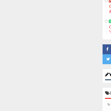
G
d
S
C
"