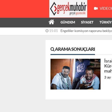
VIDEO
GÜNDEM
SİYASET
TÜRKİY
15:01
Engelliler komisyon raporunu bekliy
Kasapoğlu:...
ARAMA SONUÇLARI
İsra
Küre
mah
3 ay