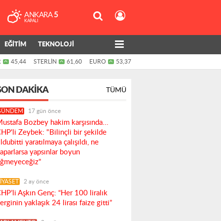
ANKARA
5
KAPALI
EĞİTİM
TEKNOLOJİ
R
45,44
STERLİN
61,60
EURO
53,37
SON DAKIKA
TÜMÜ
GÜNDEM
17 gün önce
ustafa Bozbey hakim karşısında...
HP'li Zeybek: "Bilinçli bir şekilde
ldubitti yaratılmaya çalışıldı, ne
aparlarsa yapsınlar boyun
ğmeyeceğiz"
İYASET
2 ay önce
HP’li Aşkın Genç: “Her 100 liralık
erginin yaklaşık 24 lirası faize gitti”