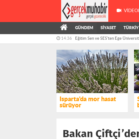
VIDEO
GÜNDEM
SİYASET
TÜRKİY
14:36
Eğitim Sen ve SES'ten Ege Üniversite
14:05
Arpacı’dan İktidara Çocuk Suçluluğu 
Sorumlusu...
Isparta'da mor hasat
sürüyor
Bakan Çiftçi’de