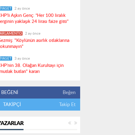
İYASET
2 ay önce
HP’li Aşkın Genç: “Her 100 liralık
erginin yaklaşık 24 lirası faize gitti”
PARLAMENTO
2 ay önce
ezmiş: "Köylünün asırlık otlaklarına
okunmayın"
İYASET
3 ay önce
HP’nin 38. Olağan Kurultayı için
mutlak butlan" kararı
BEĞENİ
Beğen
TAKİPÇİ
Takip Et
YAZARLAR