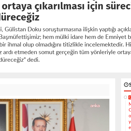
ortaya çıkarılması için süre
düreceğiz
çi, Gülistan Doku soruşturmasına ilişkin yaptığı açı
s Başmüfettişimiz; hem mülki idare hem de Emniyet
 bir ihmal olup olmadığını titizlikle incelemektedir. Hi
z ardı etmeden somut gerçeğin tüm yönleriyle ortaya 
rdüreceğiz” dedi.
M
C
o
y
e