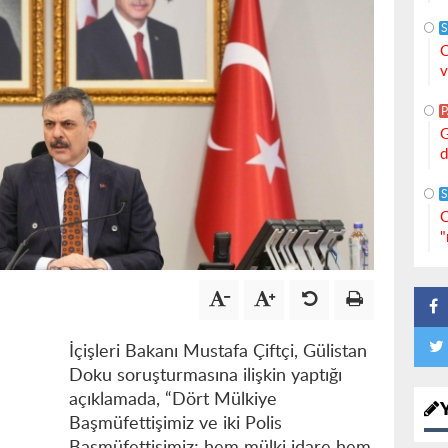
S
C
v
G
d
S
C
"
İçişleri Bakanı Mustafa Çiftçi, Gülistan
Doku soruşturmasına ilişkin yaptığı
açıklamada, “Dört Mülkiye
Başmüfettişimiz ve iki Polis