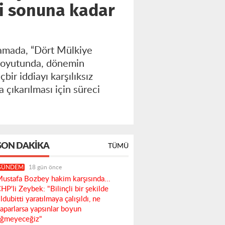
ci sonuna kadar
klamada, “Dört Mülkiye
 boyutunda, dönemin
çbir iddiayı karşılıksız
çıkarılması için süreci
SON DAKIKA
TÜMÜ
GÜNDEM
18 gün önce
ustafa Bozbey hakim karşısında...
HP'li Zeybek: "Bilinçli bir şekilde
ldubitti yaratılmaya çalışıldı, ne
aparlarsa yapsınlar boyun
ğmeyeceğiz"