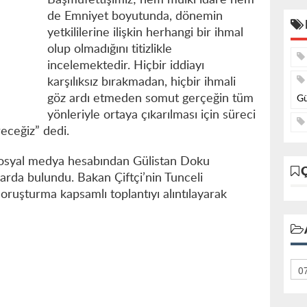
Başmüfettişimiz; hem mülki idare hem
de Emniyet boyutunda, dönemin
yetkililerine ilişkin herhangi bir ihmal
olup olmadığını titizlikle
incelemektedir. Hiçbir iddiayı
karşılıksız bırakmadan, hiçbir ihmali
göz ardı etmeden somut gerçeğin tüm
Gü
yönleriyle ortaya çıkarılması için süreci
receğiz” dedi.
, sosyal medya hesabından Gülistan Doku
larda bulundu. Bakan Çiftçi’nin Tunceli
oruşturma kapsamlı toplantıyı alıntılayarak