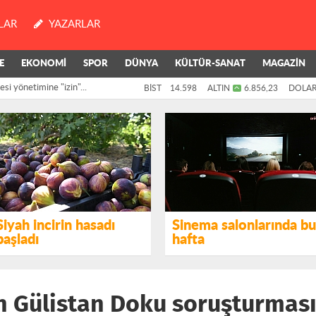
LAR
YAZARLAR
E
EKONOMİ
SPOR
DÜNYA
KÜLTÜR-SANAT
MAGAZİN
si yönetimine "izin"...
BİST
14.598
ALTIN
6.856,23
DOLA
Tepkisi: Suçlusu da
Siyah incirin hasadı
Sinema salonlarında bu
başladı
hafta
n Gülistan Doku soruşturması