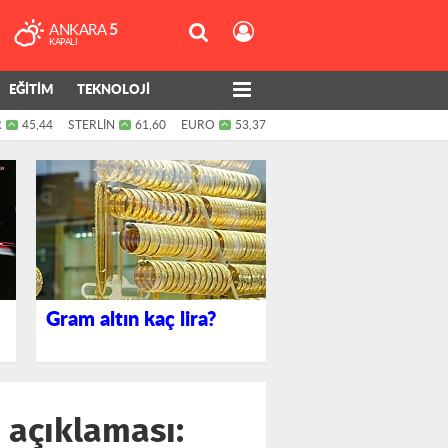
ANKARA
5
KAPALI
EĞİTİM
TEKNOLOJİ
R
45,44
STERLİN
61,60
EURO
53,37
Gram altın kaç lira?
 açıklaması: