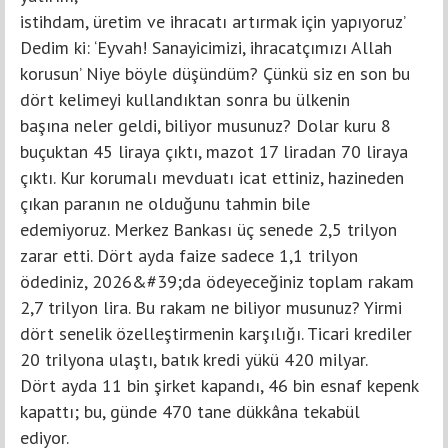
istihdam, üretim ve ihracatı artırmak için yapıyoruz’
Dedim ki: ‘Eyvah! Sanayicimizi, ihracatçımızı Allah
korusun’ Niye böyle düşündüm? Çünkü siz en son bu
dört kelimeyi kullandıktan sonra bu ülkenin
başına neler geldi, biliyor musunuz? Dolar kuru 8
buçuktan 45 liraya çıktı, mazot 17 liradan 70 liraya
çıktı. Kur korumalı mevduatı icat ettiniz, hazineden
çıkan paranın ne olduğunu tahmin bile
edemiyoruz. Merkez Bankası üç senede 2,5 trilyon
zarar etti. Dört ayda faize sadece 1,1 trilyon
ödediniz, 2026&#39;da ödeyeceğiniz toplam rakam
2,7 trilyon lira. Bu rakam ne biliyor musunuz? Yirmi
dört senelik özelleştirmenin karşılığı. Ticari krediler
20 trilyona ulaştı, batık kredi yükü 420 milyar.
Dört ayda 11 bin şirket kapandı, 46 bin esnaf kepenk
kapattı; bu, günde 470 tane dükkâna tekabül
ediyor.