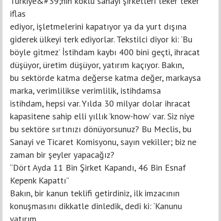
Türkiye&#39;nin köklü sanayi şirketleri teker teker
iflas
ediyor, işletmelerini kapatıyor ya da yurt dışına
giderek ülkeyi terk ediyorlar. Tekstilci diyor ki: ‘Bu
böyle gitmez’ İstihdam kaybı 400 bini geçti, ihracat
düşüyor, üretim düşüyor, yatırım kaçıyor. Bakın,
bu sektörde katma değerse katma değer, markaysa
marka, verimlilikse verimlilik, istihdamsa
istihdam, hepsi var. Yılda 30 milyar dolar ihracat
kapasitene sahip elli yıllık ‘know-how’ var. Siz niye
bu sektöre sırtınızı dönüyorsunuz? Bu Meclis, bu
Sanayi ve Ticaret Komisyonu, sayın vekiller; biz ne
zaman bir şeyler yapacağız?
“Dört Ayda 11 Bin Şirket Kapandı, 46 Bin Esnaf
Kepenk Kapattı”
Bakın, bir kanun teklifi getirdiniz, ilk imzacının
konuşmasını dikkatle dinledik, dedi ki: ‘Kanunu
yatırım,