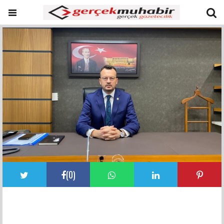
(
0
)