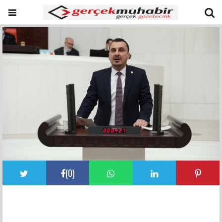
(
0
)