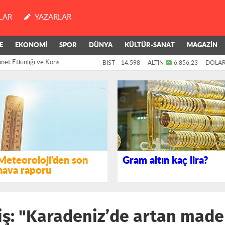
LAR
YAZARLAR
E
EKONOMİ
SPOR
DÜNYA
KÜLTÜR-SANAT
MAGAZİN
ı Sök, Toprağını Terk...
BİST
14.598
ALTIN
6.856,23
DOLA
Meteoroloji'den son
Gram altın kaç lira?
hava raporu
iş: "Karadeniz’de artan made