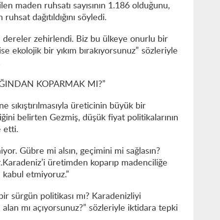
rilen maden ruhsatı sayısının 1.186 olduğunu,
 ruhsat dağıtıldığını söyledi.
dereler zehirlendi. Biz bu ülkeye onurlu bir
ise ekolojik bir yıkım bırakıyorsunuz” sözleriyle
.
RAĞINDAN KOPARMAK MI?”
ine sıkıştırılmasıyla üreticinin büyük bir
ni belirten Gezmiş, düşük fiyat politikalarının
 etti.
yor. Gübre mi alsın, geçimini mi sağlasın?
dir.Karadeniz’i üretimden koparıp madenciliğe
 kabul etmiyoruz.”
bir sürgün politikası mı? Karadenizliyi
lan mı açıyorsunuz?” sözleriyle iktidara tepki