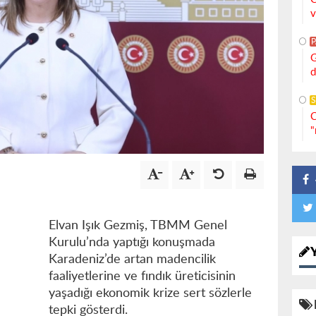
v
G
d
S
C
"
Elvan Işık Gezmiş, TBMM Genel
Kurulu’nda yaptığı konuşmada
Karadeniz’de artan madencilik
faaliyetlerine ve fındık üreticisinin
yaşadığı ekonomik krize sert sözlerle
tepki gösterdi.