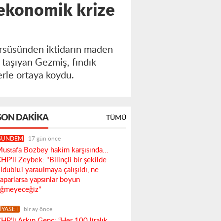
ı ekonomik krize
ürsüsünden iktidarın maden
e taşıyan Gezmiş, fındık
erle ortaya koydu.
SON DAKIKA
TÜMÜ
GÜNDEM
17 gün önce
ustafa Bozbey hakim karşısında...
HP'li Zeybek: "Bilinçli bir şekilde
ldubitti yaratılmaya çalışıldı, ne
aparlarsa yapsınlar boyun
ğmeyeceğiz"
İYASET
bir ay önce
HP’li Aşkın Genç: “Her 100 liralık