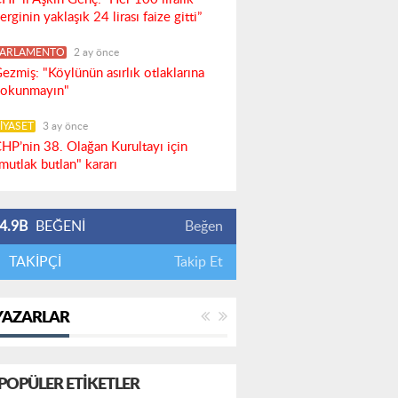
erginin yaklaşık 24 lirası faize gitti”
PARLAMENTO
2 ay önce
ezmiş: "Köylünün asırlık otlaklarına
okunmayın"
İYASET
3 ay önce
HP’nin 38. Olağan Kurultayı için
mutlak butlan" kararı
4.9B
BEĞENİ
Beğen
TAKİPÇİ
Takip Et
YAZARLAR
POPÜLER ETIKETLER