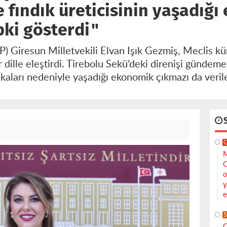
e fındık üreticisinin yaşadığ
pki gösterdi"
P) Giresun Milletvekili Elvan Işık Gezmiş, Meclis k
bir dille eleştirdi. Tirebolu Sekü’deki direnişi gündem
tikaları nedeniyle yaşadığı ekonomik çıkmazı da veril
M
C
o
y
e
S
C