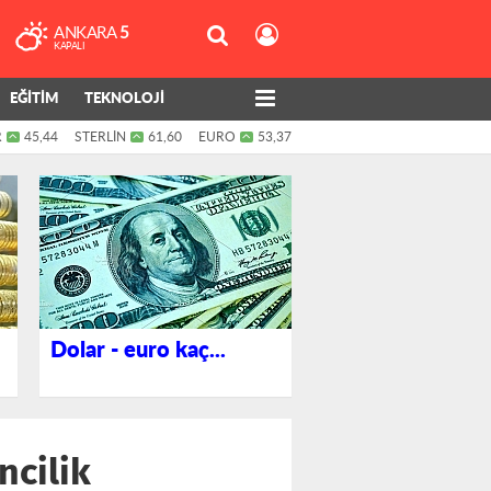
ANKARA
5
KAPALI
EĞİTİM
TEKNOLOJİ
R
45,44
STERLİN
61,60
EURO
53,37
Dolar - euro kaç...
ncilik