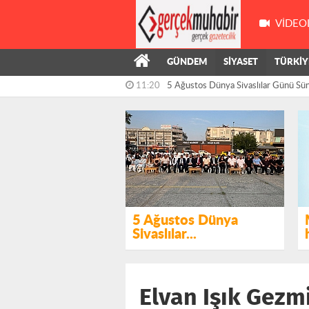
VIDEO
GÜNDEM
SİYASET
TÜRKİY
10:57
AKP, Mersinli Üzüm Üreticisine "Bağın
5 Ağustos Dünya
Sivaslılar...
Elvan Işık Gezm