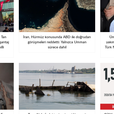
l Tan
İran, Hürmüz konusunda ABD ile doğrudan
Üm
 şantaj
görüşmeleri reddetti: Yalnızca Umman
yakın
lli
sürece dahil
Türk 