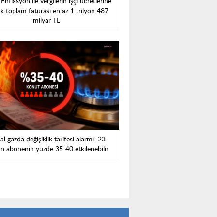
Enflasyon ile vergilerin işçi ücretlerine
ık toplam faturası en az 1 trilyon 487
milyar TL
l gazda değişiklik tarifesi alarmı: 23
n abonenin yüzde 35-40 etkilenebilir