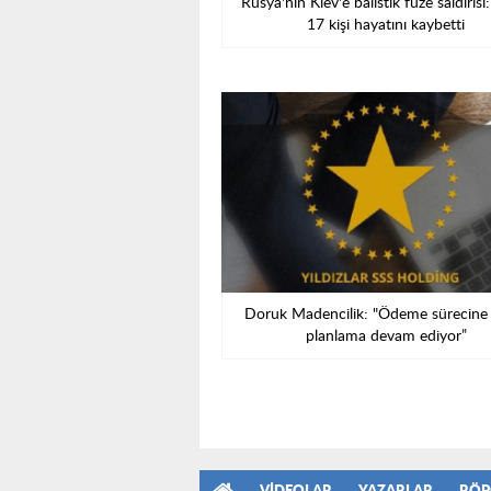
Rusya'nın Kiev'e balistik füze saldırısı
17 kişi hayatını kaybetti
Doruk Madencilik: "Ödeme sürecine i
planlama devam ediyor”