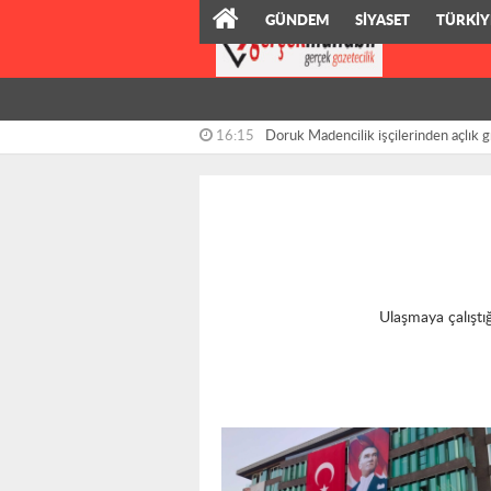
GÜNDEM
SİYASET
TÜRKİY
VIDEO
16:15
Doruk Madencilik işçilerinden açlık g
destek ziyareti
Ulaşmaya çalıştığ