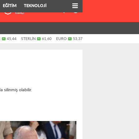
EĞİTİM
TEKNOLOJİ
ANKARA
5
KAPALI
R
45,44
STERLİN
61,60
EURO
53,37
silinmiş olabilir.