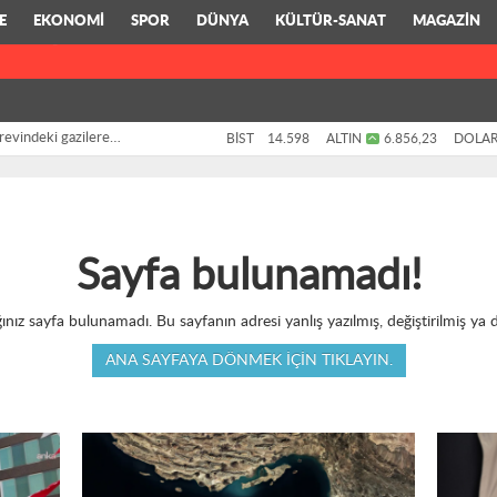
E
EKONOMİ
SPOR
DÜNYA
KÜLTÜR-SANAT
MAGAZİN
LAR
YAZARLAR
revindeki gazilere
BİST
14.598
ALTIN
6.856,23
DOLA
Sayfa bulunamadı!
ınız sayfa bulunamadı. Bu sayfanın adresi yanlış yazılmış, değiştirilmiş ya da 
ANA SAYFAYA DÖNMEK IÇIN TIKLAYIN.