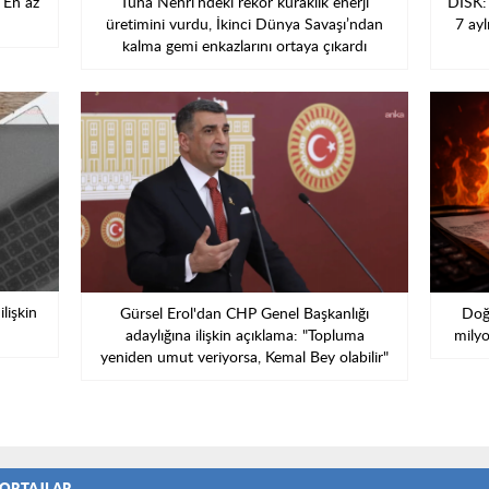
: En az
Tuna Nehri’ndeki rekor kuraklık enerji
DİSK: 
üretimini vurdu, İkinci Dünya Savaşı’ndan
7 ayl
kalma gemi enkazlarını ortaya çıkardı
lişkin
Gürsel Erol'dan CHP Genel Başkanlığı
Doğa
adaylığına ilişkin açıklama: "Topluma
milyo
yeniden umut veriyorsa, Kemal Bey olabilir"