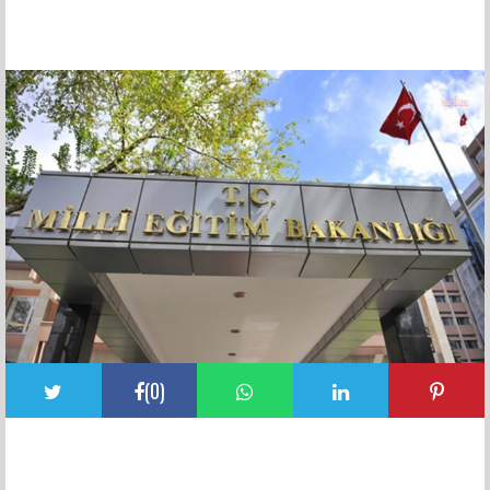
FACEBOOK YORUMLARI
(
0
)