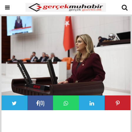
(
0
)