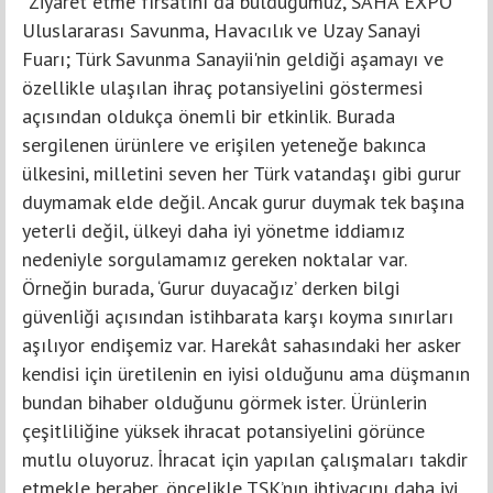
“Ziyaret etme fırsatını da bulduğumuz, SAHA EXPO
Uluslararası Savunma, Havacılık ve Uzay Sanayi
Fuarı; Türk Savunma Sanayii'nin geldiği aşamayı ve
özellikle ulaşılan ihraç potansiyelini göstermesi
açısından oldukça önemli bir etkinlik. Burada
sergilenen ürünlere ve erişilen yeteneğe bakınca
ülkesini, milletini seven her Türk vatandaşı gibi gurur
duymamak elde değil. Ancak gurur duymak tek başına
yeterli değil, ülkeyi daha iyi yönetme iddiamız
nedeniyle sorgulamamız gereken noktalar var.
Örneğin burada, ‘Gurur duyacağız’ derken bilgi
güvenliği açısından istihbarata karşı koyma sınırları
aşılıyor endişemiz var. Harekât sahasındaki her asker
kendisi için üretilenin en iyisi olduğunu ama düşmanın
bundan bihaber olduğunu görmek ister. Ürünlerin
çeşitliliğine yüksek ihracat potansiyelini görünce
mutlu oluyoruz. İhracat için yapılan çalışmaları takdir
etmekle beraber, öncelikle TSK’nın ihtiyacını daha iyi