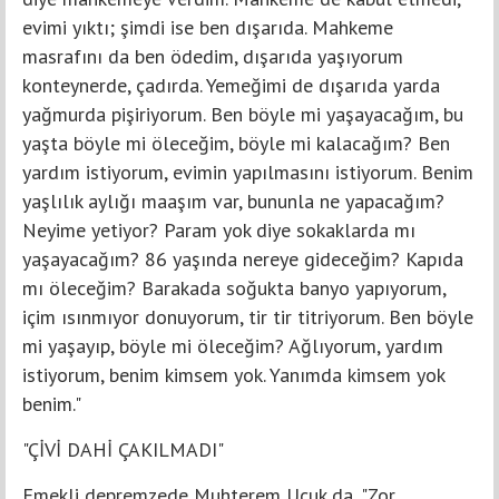
evimi yıktı; şimdi ise ben dışarıda. Mahkeme
masrafını da ben ödedim, dışarıda yaşıyorum
konteynerde, çadırda. Yemeğimi de dışarıda yarda
yağmurda pişiriyorum. Ben böyle mi yaşayacağım, bu
yaşta böyle mi öleceğim, böyle mi kalacağım? Ben
yardım istiyorum, evimin yapılmasını istiyorum. Benim
yaşlılık aylığı maaşım var, bununla ne yapacağım?
Neyime yetiyor? Param yok diye sokaklarda mı
yaşayacağım? 86 yaşında nereye gideceğim? Kapıda
mı öleceğim? Barakada soğukta banyo yapıyorum,
içim ısınmıyor donuyorum, tir tir titriyorum. Ben böyle
mi yaşayıp, böyle mi öleceğim? Ağlıyorum, yardım
istiyorum, benim kimsem yok. Yanımda kimsem yok
benim."
"ÇİVİ DAHİ ÇAKILMADI"
Emekli depremzede Muhterem Uçuk da, "Zor