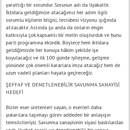
yarattığı bir sorundur. Sorunun adı da liyakattir.
İktidara geldiğimize atacağımız her adım ilgili
sorumlu kişilerin bilgisi, tecrübesi vizyonu ışığında
atılacaktır. Aslında şu anda da onların engin
katkısıyla çok kapsamlı bir metin oluşturduk ve bunu
parti programına ekledik. Böylece hem iktidara
geldiğimizde her konuya hâkim şekilde işe
koyulacağız ve ilk 100 günde iyileşme, gelişme
yönünde çok önemli kararlara imza atacağız hem de
uzun vadeli planları hayata geçireceğiz.
ŞEFFAF VE DENETLENEBİLİR SAVUNMA SANAYİSİ
HEDEFİ
Bizler eser üretenleri sayan, o eserleri daha
yukarılara taşımayı görev addeden bir anlayışın
temsilcileriyiz. Savunma sanayisinin siyasi baskılardan
uzak, liyakat esaslı ve denetlenebilir bir yapıya