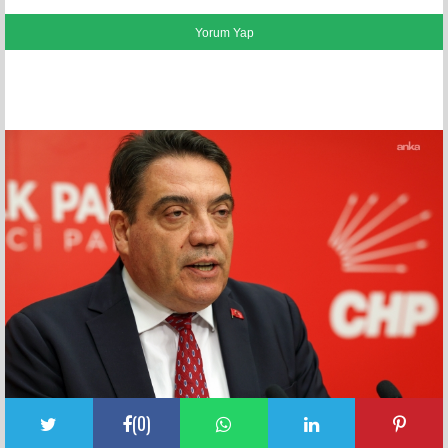
FACEBOOK YORUMLARI
(
0
)