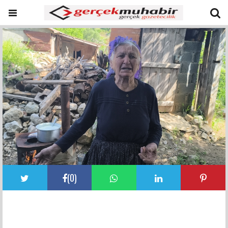
(
0
)