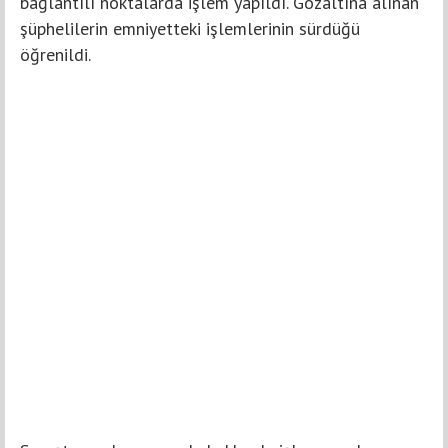
bağlantılı noktalarda işlem yapıldı. Gözaltına alınan
şüphelilerin emniyetteki işlemlerinin sürdüğü
öğrenildi.