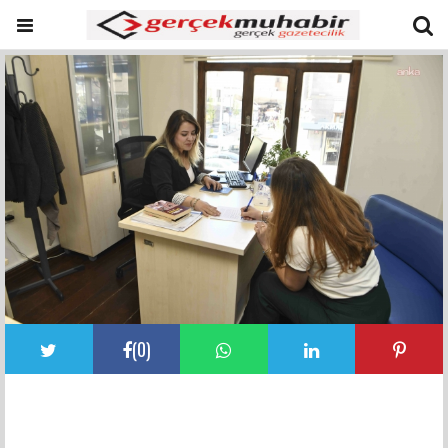
(
0
)