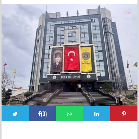
FACEBOOK YORUMLARI
(
0
)