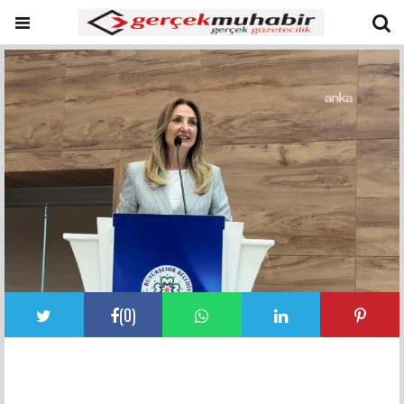
(
0
)