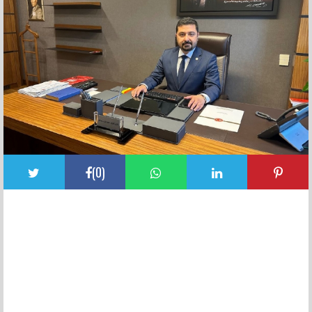
(
0
)