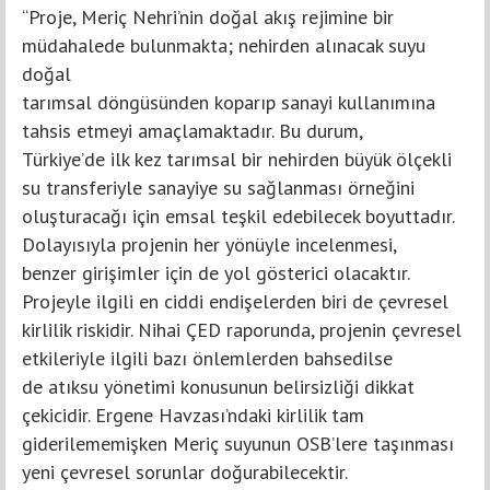
“Proje, Meriç Nehri’nin doğal akış rejimine bir
müdahalede bulunmakta; nehirden alınacak suyu
doğal
tarımsal döngüsünden koparıp sanayi kullanımına
tahsis etmeyi amaçlamaktadır. Bu durum,
Türkiye’de ilk kez tarımsal bir nehirden büyük ölçekli
su transferiyle sanayiye su sağlanması örneğini
oluşturacağı için emsal teşkil edebilecek boyuttadır.
Dolayısıyla projenin her yönüyle incelenmesi,
benzer girişimler için de yol gösterici olacaktır.
Projeyle ilgili en ciddi endişelerden biri de çevresel
kirlilik riskidir. Nihai ÇED raporunda, projenin çevresel
etkileriyle ilgili bazı önlemlerden bahsedilse
de atıksu yönetimi konusunun belirsizliği dikkat
çekicidir. Ergene Havzası’ndaki kirlilik tam
giderilememişken Meriç suyunun OSB’lere taşınması
yeni çevresel sorunlar doğurabilecektir.