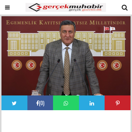
(
0
)