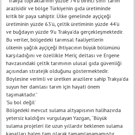
“Trakya topraklarının yüzde 74’ü birinci sınıf tarım
arazisidir ve bölge Türkiye’nin gıda üretiminde
kritik bir paya sahiptir. Ülke genelinde ayçiçeği
üretiminin yüzde 63’ü, çeltik üretiminin yüzde 44’ü
ve buğdayın yüzde 9’u Trakya’da gerçekleşmektedir.
Bu veriler, bölgedeki tarımsal faaliyetlerin
ülkenin yağlık ayçiçeği ihtiyacının büyük bölümünü
karşıladığını ve özellikle Meriç deltası ve Ergene
havzasındaki çeltik tarımının ulusal gıda güvenliği
açısından stratejik olduğunu göstermektedir.
Böylesine verimli ve üretken arazilere sahip Trakya’da
suyun her damlası tarım için hayati önem
taşımaktadır.”
‘Su bol değil’
Bölgedeki mevcut sulama altyapısının halihazırda
yetersiz kaldığını vurgulayan Yazgan, “Büyük
sulama projeleri ile uzun yıllardır beklenen sulama
kanalları halen tam olarak tamamlanamamıştır.