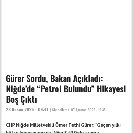
Gürer Sordu, Bakan Açıkladı:
Niğde’de “Petrol Bulundu” Hikayesi
Boş Çıktı
28 Kasım 2025 - 09:41 |
Güncelleme:
07 Ağustos 2026 - 15:35
CHP Niğde Milletvekili Ömer Fethi Gürer; “Geçen yılki
bütçe konuşmanızda ‘Nijer&#39;de arama