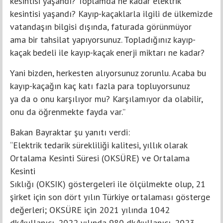
kesintisi yaşandı? Toplamda ne kadar elektrik
kesintisi yaşandı? Kayıp-kaçaklarla ilgili de ülkemizde
vatandaşın bilgisi dışında, faturada görünmüyor
ama bir tahsilat yapıyorsunuz. Topladığınız kayıp-
kaçak bedeli ile kayıp-kaçak enerji miktarı ne kadar?
Yani bizden, herkesten alıyorsunuz zorunlu. Acaba bu
kayıp-kaçağın kaç katı fazla para topluyorsunuz
ya da o onu karşılıyor mu? Karşılamıyor da olabilir,
onu da öğrenmekte fayda var.”
Bakan Bayraktar şu yanıtı verdi:
“Elektrik tedarik sürekliliği kalitesi, yıllık olarak
Ortalama Kesinti Süresi (OKSÜRE) ve Ortalama
Kesinti
Sıklığı (OKSIK) göstergeleri ile ölçülmekte olup, 21
şirket için son dört yılın Türkiye ortalaması gösterge
değerleri; OKSÜRE için 2021 yılında 1042
dk/kullanıcı, 2022 yılında 980 dk/kullanıcı, 2023