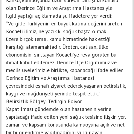
Kanko, kamuoyunda uzun süredir tartışma konusu
olan Derince Eğitim ve Araştırma Hastanesiyle
ilgili yaptığı açıklamada şu ifadelere yer verdi:
“Vergide Türkiye’nin en büyük katma değerini üreten
Kocaeli ilimiz, ne yazık ki sağlık başta olmak
üzere birçok temel kamu hizmetinde hak ettiği
karşılığı alamamaktadır. Üreten, çalışan, ülke
ekonomisini sırtlayan Kocaeli’ye reva görülen bu
ihmal kabul edilemez. Derince İlçe Örgütümüz ve
meclis üyelerimizle birlikte, kapanacağı ifade edilen
Derince Eğitim ve Araştırma Hastanesi
çevresindeki esnafı ziyaret ederek yaşanan belirsizlik,
kaygı ve mağduriyeti yerinde tespit ettik.”
Belirsizlik Bölgeyi Tedirgin Ediyor
Kapatılması gündemde olan hastanenin yerine
yapılacağı ifade edilen yeni sağlık tesisine ilişkin yer,
zaman ve kapsam konusunda kamuoyuna açık ve net
bir bilgilendirme yapılmadığını vurgulayan