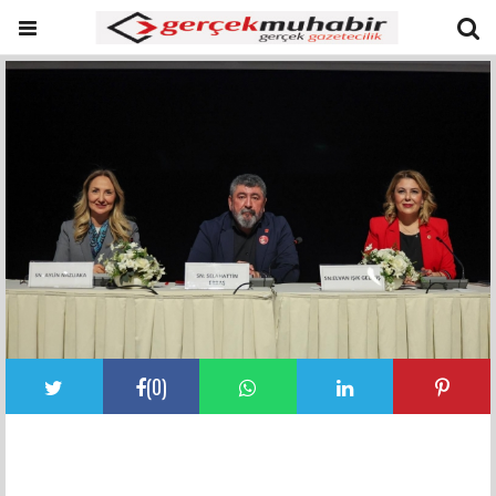
(
0
)