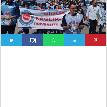
(
0
)