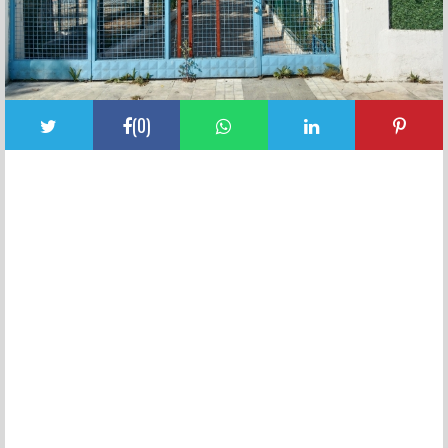
(
0
)