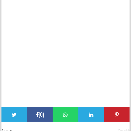
(
0
)
Adınız:
Gerekli