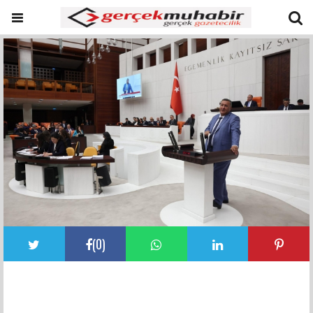
(
0
)