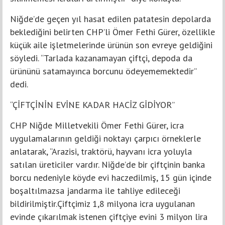
Niğde’de geçen yıl hasat edilen patatesin depolarda
beklediğini belirten CHP’li Ömer Fethi Gürer, özellikle
küçük aile işletmelerinde ürünün son evreye geldiğini
söyledi. “Tarlada kazanamayan çiftçi, depoda da
ürününü satamayınca borcunu ödeyememektedir”
dedi.
“ÇİFTÇİNİN EVİNE KADAR HACİZ GİDİYOR”
CHP Niğde Milletvekili Ömer Fethi Gürer, icra
uygulamalarının geldiği noktayı çarpıcı örneklerle
anlatarak, “Arazisi, traktörü, hayvanı icra yoluyla
satılan üreticiler vardır. Niğde’de bir çiftçinin banka
borcu nedeniyle köyde evi haczedilmiş, 15 gün içinde
boşaltılmazsa jandarma ile tahliye edileceği
bildirilmiştir.Çiftçimiz 1,8 milyona icra uygulanan
evinde çıkarılmak istenen çiftçiye evini 3 milyon lira