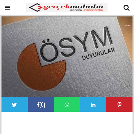
(
0
)