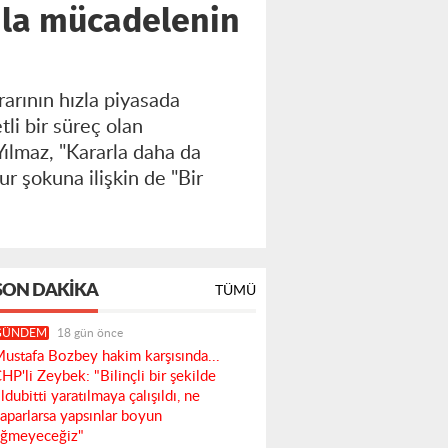
onla mücadelenin
arının hızla piyasada
tli bir süreç olan
Yılmaz, "Kararla daha da
r şokuna ilişkin de "Bir
SON DAKIKA
TÜMÜ
GÜNDEM
18 gün önce
ustafa Bozbey hakim karşısında...
HP'li Zeybek: "Bilinçli bir şekilde
ldubitti yaratılmaya çalışıldı, ne
aparlarsa yapsınlar boyun
ğmeyeceğiz"