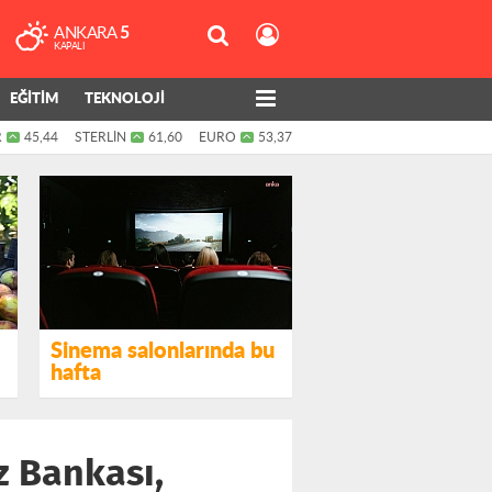
ANKARA
5
KAPALI
EĞİTİM
TEKNOLOJİ
R
45,44
STERLİN
61,60
EURO
53,37
Sinema salonlarında bu
hafta
z Bankası,