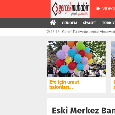
VIDEO
GÜNDEM
SİYASET
TÜRKİY
15:15
Genç: "Türkiye’de emekçi Almanya’d
çalışıyor,...
14:55
Kış’ın önergesi, AKP ve MHP milletve
reddedildi
Efe için umut
balonları...
Eski Merkez Ban