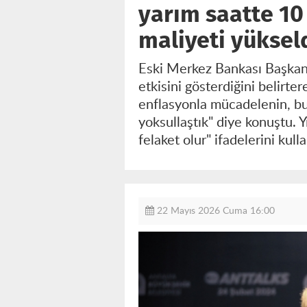
yarım saatte 10
maliyeti yüksel
Eski Merkez Bankası Başkanı
etkisini gösterdiğini belirte
enflasyonla mücadelenin, bu 
yoksullaştık" diye konuştu. 
felaket olur" ifadelerini kulla
22 Mayıs 2026 Cuma 16:00