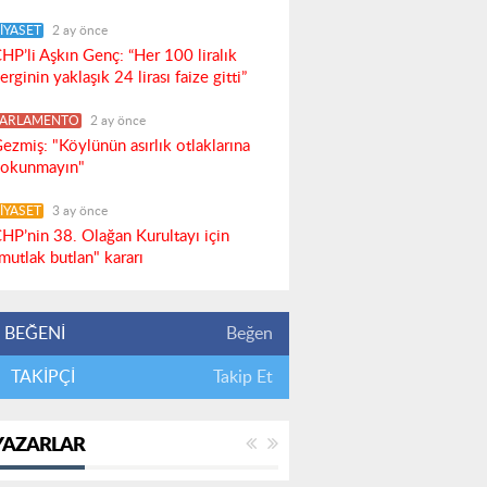
İYASET
2 ay önce
HP’li Aşkın Genç: “Her 100 liralık
erginin yaklaşık 24 lirası faize gitti”
PARLAMENTO
2 ay önce
ezmiş: "Köylünün asırlık otlaklarına
okunmayın"
İYASET
3 ay önce
HP’nin 38. Olağan Kurultayı için
mutlak butlan" kararı
BEĞENİ
Beğen
TAKİPÇİ
Takip Et
YAZARLAR