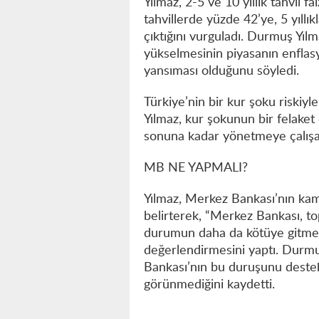
Yılmaz, 2-5 ve 10 yıllık tahvil fai
tahvillerde yüzde 42’ye, 5 yıllı
çıktığını vurguladı. Durmuş Yılma
yükselmesinin piyasanın enfla
yansıması olduğunu söyledi.
Türkiye’nin bir kur şoku riskiyl
Yılmaz, kur şokunun bir felaket o
sonuna kadar yönetmeye çalışa
MB NE YAPMALI?
Yılmaz, Merkez Bankası’nın kamu
belirterek, “Merkez Bankası, to
durumun daha da kötüye gitmesin
değerlendirmesini yaptı. Durm
Bankası’nın bu duruşunu destek
görünmediğini kaydetti.