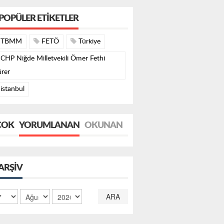
POPÜLER ETIKETLER
TBMM
FETÖ
Türkiye
CHP Niğde Milletvekili Ömer Fethi
rer
istanbul
ÇOK
YORUMLANAN
OKUNAN
ARŞIV
ARA