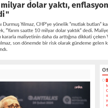
 milyar dolar yaktı, enflasy
di"
 Durmuş Yılmaz, CHP’ye yönelik “mutlak butlan“ kar
rek, “Yarım saatte 10 milyar dolar yaktık“ dedi. Maliye
kararla maliyetinin daha da arttığına dikkati çeken 
Yılmaz, son dönemde bir risk olarak gündeme gelen ku
ndı.
M
C
o
y
e