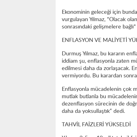
Ekonominin geleceği için bunda
vurgulayan Yılmaz, "Olacak ol
sonrasındaki gelişmelere bağlı"
ENFLASYON VE MALİYETİ YÜ
Durmuş Yılmaz, bu kararın enfl
iddiam şu, enflasyonla zaten 
edilmesi daha da zorlaşacak. E
vermiyordu. Bu karardan sonra 
Enflasyonla mücadelenin çok ma
mutlak butlanla bu mücadelenin m
dezenflasyon sürecinin de doğru 
daha da yoksullaştık“ dedi.
TAHVİL FAİZLERİ YÜKSELDİ