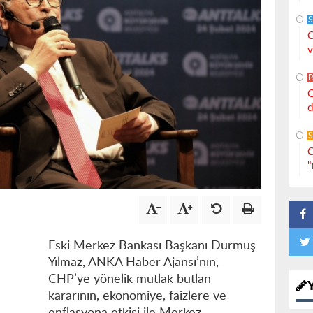
S
C
v
G
d
S
C
"
Eski Merkez Bankası Başkanı Durmuş
Yılmaz, ANKA Haber Ajansı’nın,
CHP’ye yönelik mutlak butlan
kararının, ekonomiye, faizlere ve