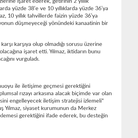
zlerine işaret ederek, getirinin 2 yıllık
klarda yüzde 38‘e ve 10 yıllıklarda yüzde 36’ya
z, 10 yıllık tahvillerde faizin yüzde 36’ya
syonun düşmeyeceği yönündeki kanaatinin bir
e karşı karşıya olup olmadığı sorusu üzerine
lacağına işaret etti. Yılmaz, iktidarın bunu
cağını vurguladı.
oyu ile iletişime geçmesi gerektiğini
plumsal rızayı arkasına alacak biçimde var olan
i engelleyecek iletişim stratejisi izlemeli"
uş Yılmaz, siyaset kurumunun da Merkez
lemesi gerektiğini ifade ederek, bu desteğin