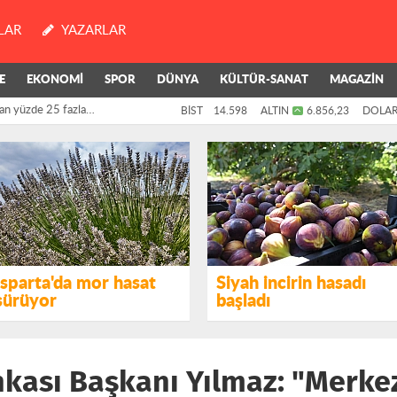
LAR
YAZARLAR
E
EKONOMİ
SPOR
DÜNYA
KÜLTÜR-SANAT
MAGAZİN
an yüzde 25 fazla
BİST
14.598
ALTIN
6.856,23
DOLA
killerinin oylarıyla
Isparta'da mor hasat
Siyah incirin hasadı
sürüyor
başladı
kası Başkanı Yılmaz: "Merke