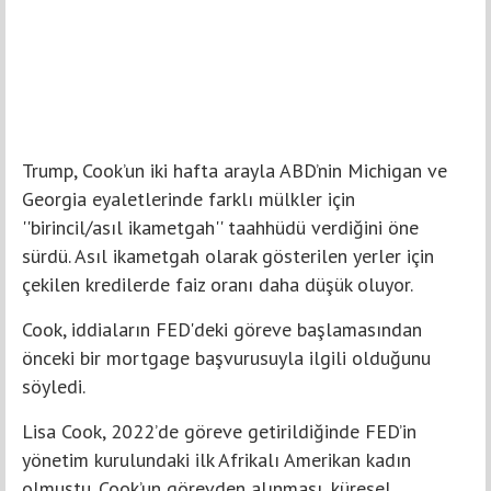
Trump, Cook’un iki hafta arayla ABD’nin Michigan ve
Georgia eyaletlerinde farklı mülkler için
''birincil/asıl ikametgah'' taahhüdü verdiğini öne
sürdü. Asıl ikametgah olarak gösterilen yerler için
çekilen kredilerde faiz oranı daha düşük oluyor.
Cook, iddiaların FED'deki göreve başlamasından
önceki bir mortgage başvurusuyla ilgili olduğunu
söyledi.
Lisa Cook, 2022’de göreve getirildiğinde FED’in
yönetim kurulundaki ilk Afrikalı Amerikan kadın
olmuştu. Cook’un görevden alınması, küresel