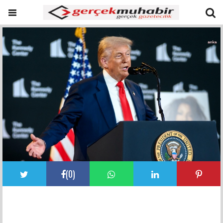
(
0
)