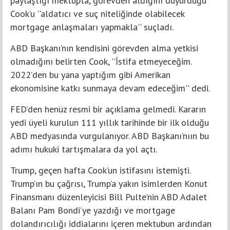
paylaştığı mektupta, görevden aldığını duyurduğu
Cook’u ''aldatıcı ve suç niteliğinde olabilecek
mortgage anlaşmaları yapmakla'' suçladı.
ABD Başkanı’nın kendisini görevden alma yetkisi
olmadığını belirten Cook, ''İstifa etmeyeceğim.
2022’den bu yana yaptığım gibi Amerikan
ekonomisine katkı sunmaya devam edeceğim'' dedi.
FED’den henüz resmi bir açıklama gelmedi. Kararın
yedi üyeli kurulun 111 yıllık tarihinde bir ilk olduğu
ABD medyasında vurgulanıyor. ABD Başkanı’nıın bu
adımı hukuki tartışmalara da yol açtı.
Trump, geçen hafta Cook’un istifasını istemişti.
Trump’ın bu çağrısı, Trump’a yakın isimlerden Konut
Finansmanı düzenleyicisi Bill Pulte’nin ABD Adalet
Balanı Pam Bondi’ye yazdığı ve mortgage
dolandırıcılığı iddialarını içeren mektubun ardından