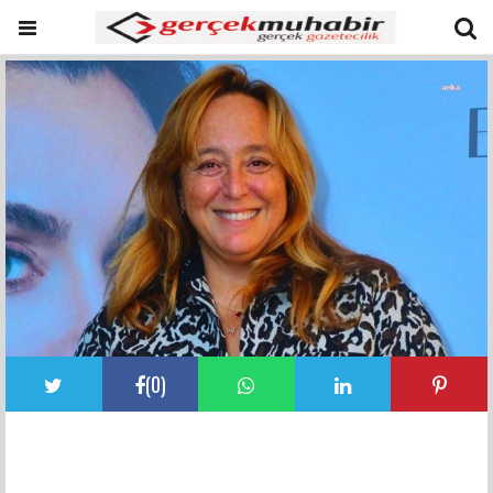
(
0
)