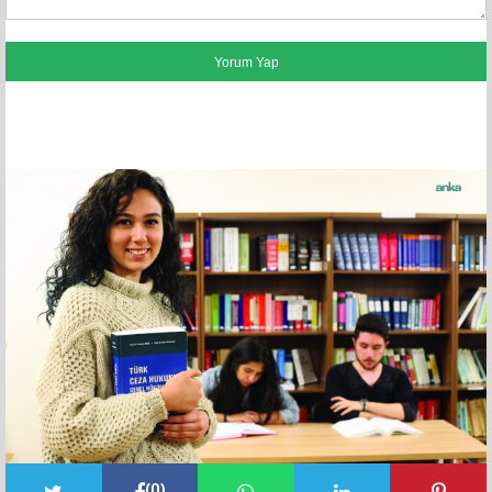
FACEBOOK YORUMLARI
(
0
)