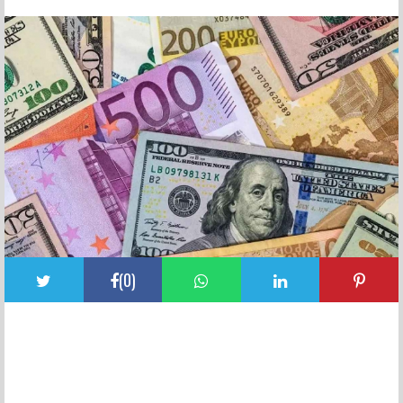
FACEBOOK YORUMLARI
(
0
)