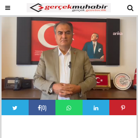
(
0
)