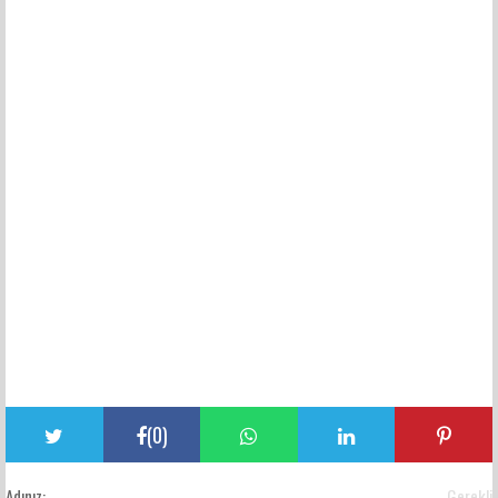
(
0
)
Adınız:
Gerekli