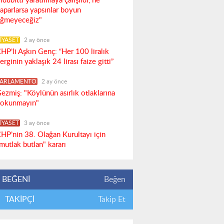
ldubitti yaratılmaya çalışıldı, ne
aparlarsa yapsınlar boyun
ğmeyeceğiz"
İYASET
2 ay önce
HP’li Aşkın Genç: “Her 100 liralık
erginin yaklaşık 24 lirası faize gitti”
PARLAMENTO
2 ay önce
ezmiş: "Köylünün asırlık otlaklarına
okunmayın"
İYASET
3 ay önce
HP’nin 38. Olağan Kurultayı için
mutlak butlan" kararı
BEĞENİ
Beğen
TAKİPÇİ
Takip Et