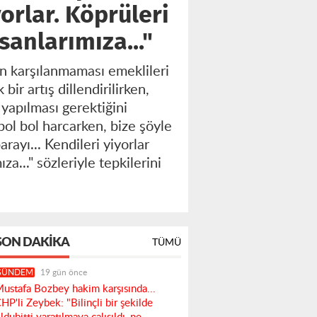
yorlar. Köprüleri
nsanlarımıza..."
in karşılanmaması emeklileri
ir artış dillendirilirken,
 yapılması gerektiğini
ol bol harcarken, bize şöyle
arayı... Kendileri yiyorlar
za..." sözleriyle tepkilerini
SON DAKIKA
TÜMÜ
GÜNDEM
19 gün önce
ustafa Bozbey hakim karşısında...
HP'li Zeybek: "Bilinçli bir şekilde