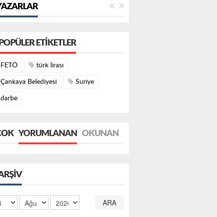
YAZARLAR
POPÜLER ETIKETLER
FETÖ
türk lirası
Çankaya Belediyesi
Suriye
darbe
ÇOK
YORUMLANAN
OKUNAN
ARŞIV
ARA