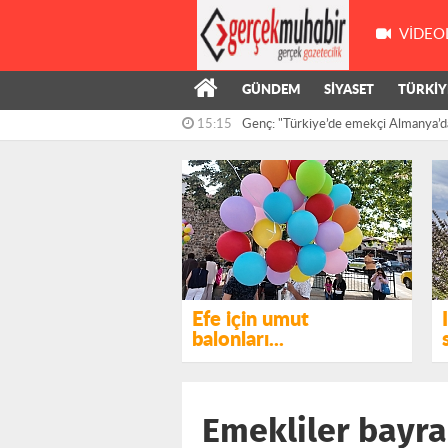
VIDEO
GÜNDEM
SİYASET
TÜRKİY
15:15
Genç: "Türkiye’de emekçi Almanya’d
çalışıyor,...
14:55
Kış’ın önergesi, AKP ve MHP milletve
reddedildi
Efe için umut
balonları...
Emekliler bayra