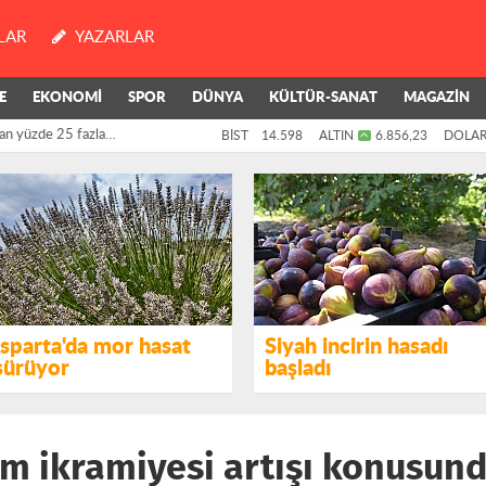
LAR
YAZARLAR
E
EKONOMİ
SPOR
DÜNYA
KÜLTÜR-SANAT
MAGAZİN
an yüzde 25 fazla
BİST
14.598
ALTIN
6.856,23
DOLA
killerinin oylarıyla
Isparta'da mor hasat
Siyah incirin hasadı
sürüyor
başladı
m ikramiyesi artışı konusunda