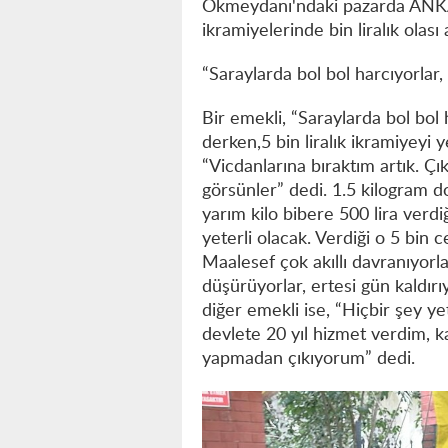
Okmeydanı'ndaki pazarda ANKA
ikramiyelerinde bin liralık olası 
“Saraylarda bol bol harcıyorlar,
Bir emekli, “Saraylarda bol bol 
derken,5 bin liralık ikramiyeyi 
“Vicdanlarına bıraktım artık. Çık
görsünler” dedi. 1.5 kilogram d
yarım kilo bibere 500 lira verdiğ
yeterli olacak. Verdiği o 5 bin
Maalesef çok akıllı davranıyorl
düşürüyorlar, ertesi gün kaldırı
diğer emekli ise, “Hiçbir şey yet
devlete 20 yıl hizmet verdim, 
yapmadan çıkıyorum” dedi.