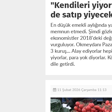
"Kendileri yiyor
de satıp yiyecekl
En düşük emekli aylığında ya
memnun etmedi. Şimdi gözler b
ekonomistler 2018'deki değeri
vurguluyor. Okmeydanı Pazar
3 kuruş... Alay ediyorlar hepi
yiyorlar, para yok diyorlar. K
dile getirdi.
11 Şubat 2026 Çarşamba 11:13