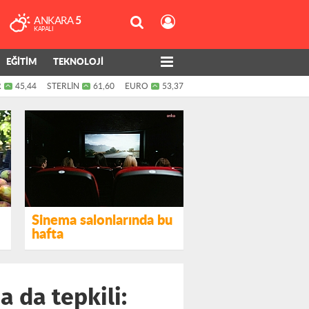
ANKARA
5
KAPALI
EĞİTİM
TEKNOLOJİ
R
45,44
STERLİN
61,60
EURO
53,37
Sinema salonlarında bu
hafta
 da tepkili: