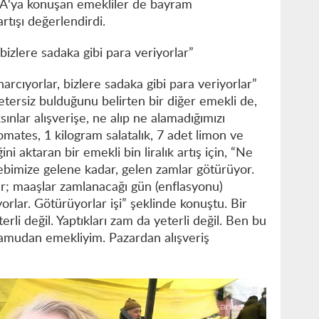
'ya konuşan emekliler de bayram
artışı değerlendirdi.
 bizlere sadaka gibi para veriyorlar”
harcıyorlar, bizlere sadaka gibi para veriyorlar”
yetersiz bulduğunu belirten bir diğer emekli de,
sınlar alışverişe, ne alıp ne alamadığımızı
omates, 1 kilogram salatalık, 7 adet limon ve
ini aktaran bir emekli bin liralık artış için, “Ne
 cebimize gelene kadar, gelen zamlar götürüyor.
ar; maaşlar zamlanacağı gün (enflasyonu)
yorlar. Götürüyorlar işi” şeklinde konuştu. Bir
erli değil. Yaptıkları zam da yeterli değil. Ben bu
kamudan emekliyim. Pazardan alışveriş