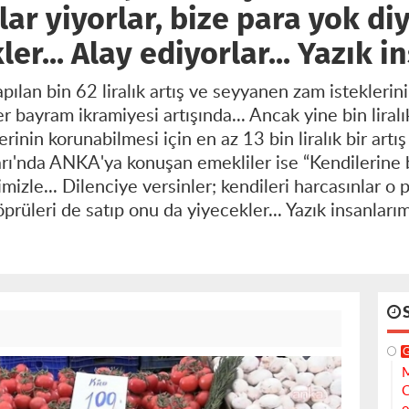
lar yiyorlar, bize para yok di
er... Alay ediyorlar... Yazık i
pılan bin 62 liralık artış ve seyyanen zam isteklerin
ayram ikramiyesi artışında... Ancak yine bin liralık b
nin korunabilmesi için en az 13 bin liralık bir artış
ı'nda ANKA'ya konuşan emekliler ise “Kendilerine b
mizle... Dilenciye versinler; kendileri harcasınlar o p
öprüleri de satıp onu da yiyecekler... Yazık insanlarımı
M
C