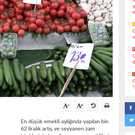
o
y
e
S
C
v
G
d
S
C
"
En düşük emekli aylığında yapılan bin
62 liralık artış ve seyyanen zam