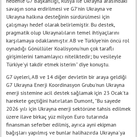
nedenle G7 Başkanlığı, Rusya ile Ukrayna arasındaki
savaşın sona erdirilmesi ve G7'nin Ukrayna ve
Ukrayna halkına desteğinin sürdürülmesi için
çalışmayı hedef olarak belirlemiştir. Bu destek,
pragmatik olup Ukraynalıların temel ihtiyaçlarını
karşılamaya odaklanmıştır. AB ve Türkiye'nin öncü rol
oynadığı Gönüllüler Koalisyonu'nun çok taraflı
girişimlerini tamamlayıcı niteliktedir; bu vesileyle
Türkiye'yi takdir etmek isterim" diye konuştu.
G7 üyeleri, AB ve 14 diğer devletin bir araya geldiği
G7 Ukrayna Enerji Koordinasyon Grubu'nun Ukrayna
enerji sistemine acil destek sağlamak için 23 Ocak'ta
harekete geçtiğini hatırlatan Dumont, "Bu sayede
2026 yılı için Ukrayna enerji sektörüne tahsis edilmek
üzere ilave birkaç yüz milyon Euro tutarında
finansman seferber edilmiş, ayrıca ayni ekipman
bağışları yapılmış ve bunlar halihazırda Ukrayna'ya