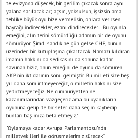
televizyona düşecek, bir gerilim çıkacak sonra aynı
yalana sarılacaklar; açsın, yoksulsun, işsizsin ama
tehlike büyük oyu bize vermelisin, onlara verirsen
bayrağı indirecekler, ezanı dindirecekler... Bu oyunla
emeğini, alın terini sömürdüğü adamın bir de oyunu
sömürüyor. Şimdi sandık ne gün gelse CHP, bunun
üzerinden bir kutuplaşma çıkartacak. Namazı kıldıran
imamın hakkını da sedikasını da sonuna kadar
savunan biziz, onun emeğini de oyunu da sömüren
AKP'nin iktidarının sonu gelmiştir. Bu milleti size beş
yıl daha sömürtmeyeceğiz, o milletin hakkını size
yedirtmeyeceğiz. Ne cumhuriyetten ne
kazanımlarından vazgeçeriz ama bu uyanıkların
oyununa gelip de bir sefer daha seçim kaybedip
bunları başımıza bela etmeyiz."
"Oylamaya kadar Avrupa Parlamentosu'nda
milletvekilleri ile görüşmelerimiz sürecek"