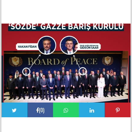
FACEBOOK YORUMLARI
(
0
)