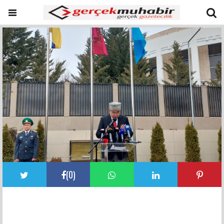
(
0
)