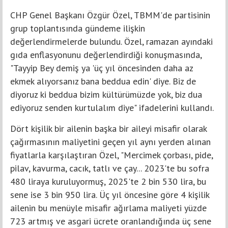
CHP Genel Başkanı Özgür Özel, TBMM'de partisinin
grup toplantısında gündeme ilişkin
değerlendirmelerde bulundu. Özel, ramazan ayındaki
gıda enflasyonunu değerlendirdiği konuşmasında,
"Tayyip Bey demiş ya 'üç yıl öncesinden daha az
ekmek alıyorsanız bana beddua edin' diye. Biz de
diyoruz ki beddua bizim kültürümüzde yok, biz dua
ediyoruz senden kurtulalım diye" ifadelerini kullandı.
Dört kişilik bir ailenin başka bir aileyi misafir olarak
çağırmasının maliyetini geçen yıl aynı yerden alınan
fiyatlarla karşılaştıran Özel, "Mercimek çorbası, pide,
pilav, kavurma, cacık, tatlı ve çay... 2023'te bu sofra
480 liraya kuruluyormuş, 2025'te 2 bin 530 lira, bu
sene ise 3 bin 950 lira. Üç yıl öncesine göre 4 kişilik
ailenin bu menüyle misafir ağırlama maliyeti yüzde
723 artmış ve asgari ücrete oranlandığında üç sene