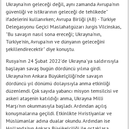
Ukrayna'nın geleceği değil, aynı zamanda Avrupa'nın
güvenliği ve istikrarının geleceği de tehlikede"
ifadelerini kullanırken; Avrupa Birliği (AB) - Türkiye
Delegasyonu Geçici Maslahatgüzarı Jurgis Vilcinskas,
"Bu savaşın nasıl sona ereceği; Ukrayna'nın,
Türkiye'nin, Avrupa'nın ve dünyanın geleceğini
şekillendirecektir" diye konuştu.
Rusya'nın 24 Şubat 2022'de Ukrayna'ya saldırısıyla
başlayan savaş bugün dördüncü yılına girdi.
Ukrayna'nın Ankara Büyükelçiliği'nde savaşın
dördüncü yıl dönümü dolayısıyla anma etkinliği
düzenlendi. Çok sayıda yabancı misyon temsilcisi ve
askeri ataşenin katıldığı anma, Ukrayna Milli
Marşı'nın okunmasıyla başladı. Ardından açılış
konuşmalarına geçildi. Etkinlikte Hıristiyanlar ve
Müslümanlar adına dualar okundu. Ardından ise
Hollanda'nın Ankara Büyükelçiliği ile ortaklaşa