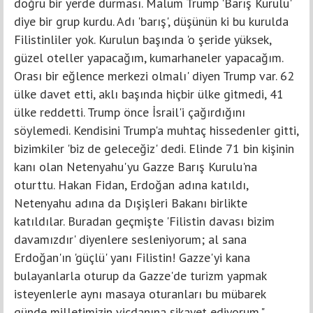
doğru bir yerde durması. Malum Trump 'Barış Kurulu'
diye bir grup kurdu. Adı 'barış', düşünün ki bu kurulda
Filistinliler yok. Kurulun başında 'o şeride yüksek,
güzel oteller yapacağım, kumarhaneler yapacağım.
Orası bir eğlence merkezi olmalı' diyen Trump var. 62
ülke davet etti, aklı başında hiçbir ülke gitmedi, 41
ülke reddetti. Trump önce İsrail'i çağırdığını
söylemedi. Kendisini Trump'a muhtaç hissedenler gitti,
bizimkiler 'biz de geleceğiz' dedi. Elinde 71 bin kişinin
kanı olan Netenyahu'yu Gazze Barış Kurulu'na
oturttu. Hakan Fidan, Erdoğan adına katıldı,
Netenyahu adına da Dışişleri Bakanı birlikte
katıldılar. Buradan geçmişte 'Filistin davası bizim
davamızdır' diyenlere sesleniyorum; al sana
Erdoğan'ın 'güçlü' yanı Filistin! Gazze'yi kana
bulayanlarla oturup da Gazze'de turizm yapmak
isteyenlerle aynı masaya oturanları bu mübarek
günde milletimizin vicdanına şikayet ediyorum."