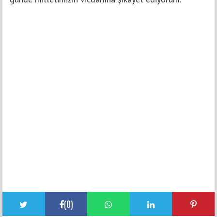
(
0
)